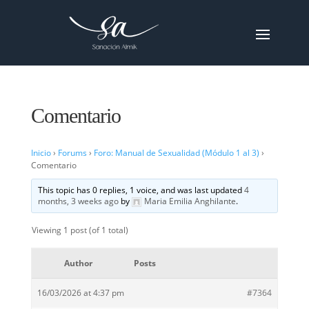
Comentario
Inicio
›
Forums
›
Foro: Manual de Sexualidad (Módulo 1 al 3)
›
Comentario
This topic has 0 replies, 1 voice, and was last updated
4
months, 3 weeks ago
by
Maria Emilia Anghilante
.
Viewing 1 post (of 1 total)
Author
Posts
16/03/2026 at 4:37 pm
#7364