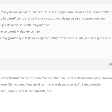
o amor y devoción por “su madre”. Mucha energia para iniciar cosas, pero tambien
ra la pared” como si ante iniciara cosas pero de golpe se encuentra con una
rgia de inicio se siente muy intensa.
e su pareja y algo de un hijo.
 muy grande que lo llevo a esperar la frustracion ante cualquier cosa que inicia.
#9
o: Inmediatamente se me vino mucho dolor e injusticia relacionada a una situaci
amente. Siento como “una perdida muy grande para su vida”. Siento mucha
ifico, como cierta tenacidad ante eso.