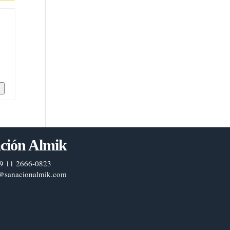
n
ción Almik
9 11 2666-0823
@sanacionalmik.com