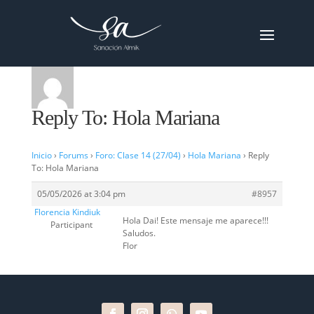
Reply To: Hola Mariana
Inicio
›
Forums
›
Foro: Clase 14 (27/04)
›
Hola Mariana
›
Reply
To: Hola Mariana
05/05/2026 at 3:04 pm
#8957
Florencia Kindiuk
Hola Dai! Este mensaje me aparece!!!
Participant
Saludos.
Flor