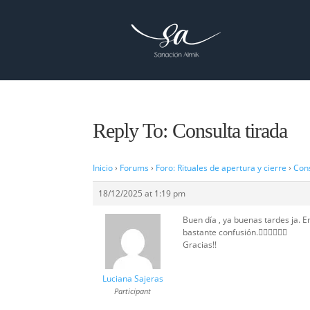
Reply To: Consulta tirada
Inicio
›
Forums
›
Foro: Rituales de apertura y cierre
›
Cons
18/12/2025 at 1:19 pm
Buen día , ya buenas tardes ja. 
bastante confusión.🤦🏽‍♀️🤷🏽‍♀️
Gracias!!
Luciana Sajeras
Participant