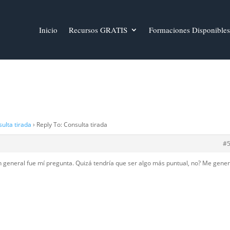
Inicio
Recursos GRATIS
Formaciones Disponibles
ulta tirada
›
Reply To: Consulta tirada
#
En general fue mí pregunta. Quizá tendría que ser algo más puntual, no? Me gene