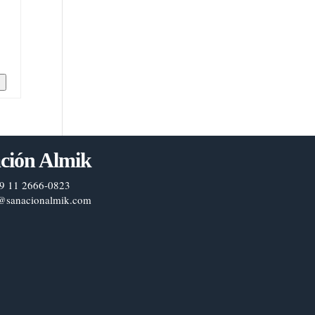
n
ción Almik
9 11 2666-0823
@sanacionalmik.com