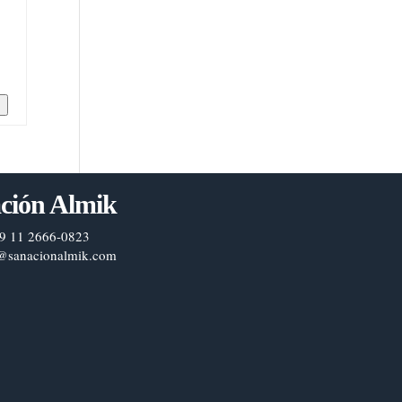
n
ción Almik
9 11 2666-0823
@sanacionalmik.com