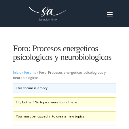
Foro: Procesos energeticos
psicologicos y neurobiologicos
Inicio
›
Forums
›
Foro: Procesos energeticos psicologicos y
neurobiologicos
This forum is empty.
Oh, bother! No topics were found here.
You must be logged in to create new topics.