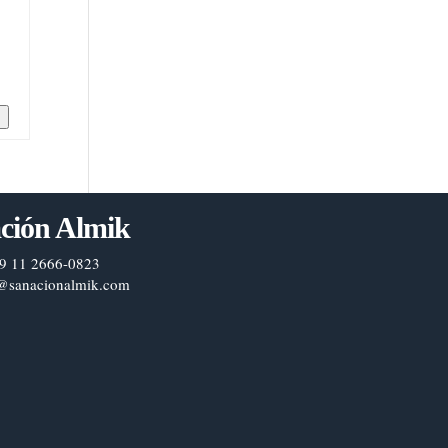
n
ción Almik
9 11 2666-0823
@sanacionalmik.com