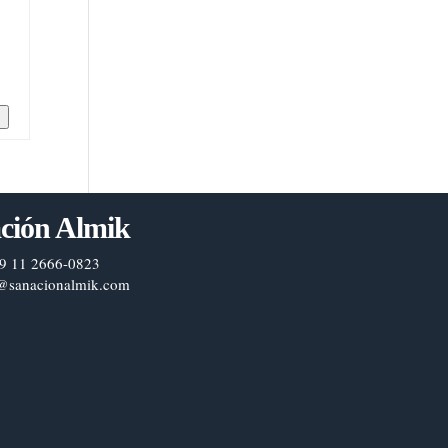
n
ción Almik
9 11 2666-0823
@sanacionalmik.com