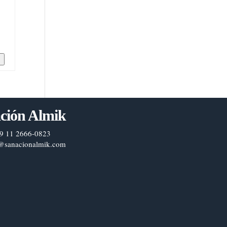
n
ción Almik
9 11 2666-0823
@sanacionalmik.com