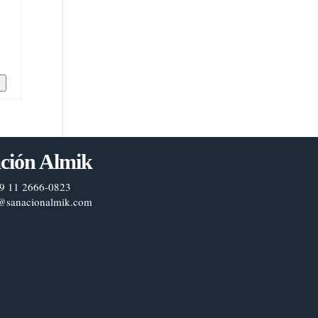
n
ción Almik
9 11 2666-0823
@sanacionalmik.com