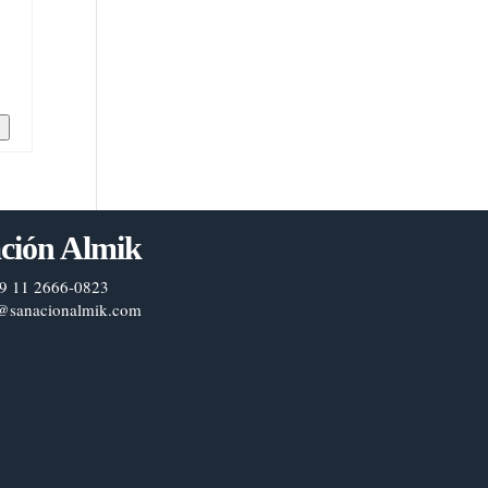
n
ción Almik
9 11 2666-0823
@sanacionalmik.com