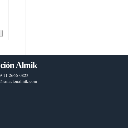
n
ción Almik
9 11 2666-0823
@sanacionalmik.com