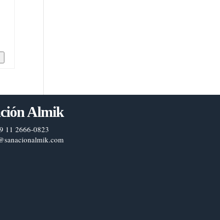
n
ción Almik
9 11 2666-0823
@sanacionalmik.com