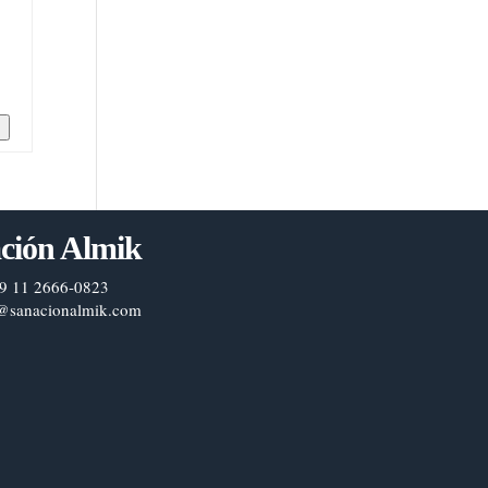
n
ción Almik
9 11 2666-0823
@sanacionalmik.com