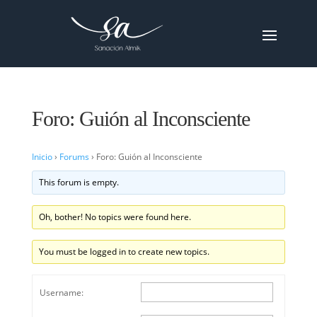
Foro: Guión al Inconsciente
Inicio
›
Forums
›
Foro: Guión al Inconsciente
This forum is empty.
Oh, bother! No topics were found here.
You must be logged in to create new topics.
Username: