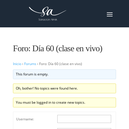
Foro: Día 60 (clase en vivo)
Inicio
›
Forums
›
Foro: Día 60 (clase en vivo)
This forum is empty.
Oh, bother! No topics were found here.
You must be logged in to create new topics.
Username: