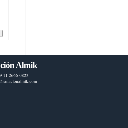
n
ción Almik
9 11 2666-0823
@sanacionalmik.com