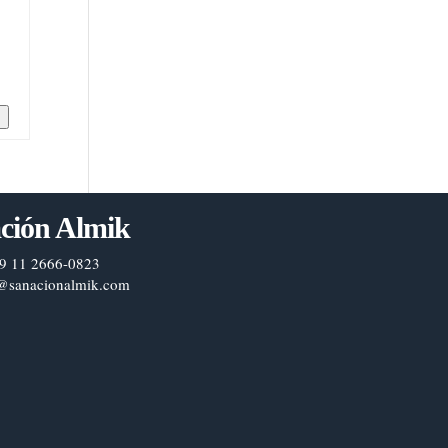
n
ción Almik
9 11 2666-0823
@sanacionalmik.com