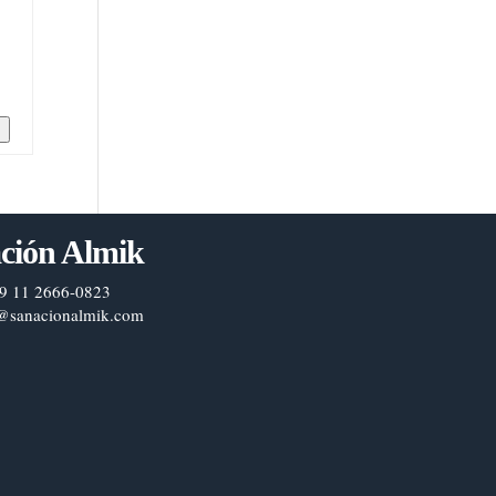
n
ción Almik
9 11 2666-0823
@sanacionalmik.com