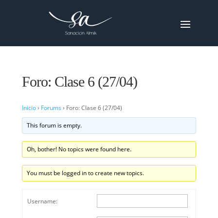
Foro: Clase 6 (27/04)
Inicio
›
Forums
›
Foro: Clase 6 (27/04)
This forum is empty.
Oh, bother! No topics were found here.
You must be logged in to create new topics.
Username: