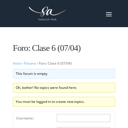
Foro: Clase 6 (07/04)
Inicio
›
Forums
›
Foro: Clase 6 (07/04)
This forum is empty.
Oh, bother! No topics were found here.
You must be logged in to create new topics.
Username: