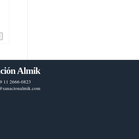
n
ción Almik
9 11 2666-0823
@sanacionalmik.com