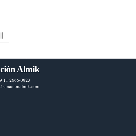
n
ción Almik
9 11 2666-0823
@sanacionalmik.com