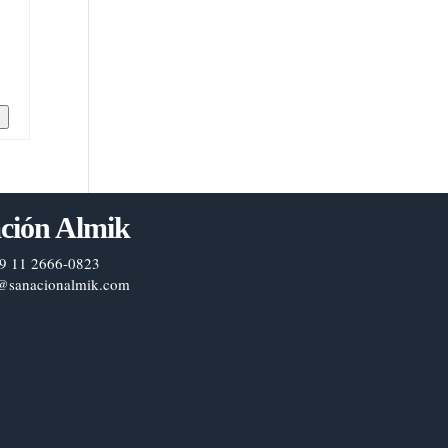
n
ción Almik
9 11 2666-0823
@sanacionalmik.com