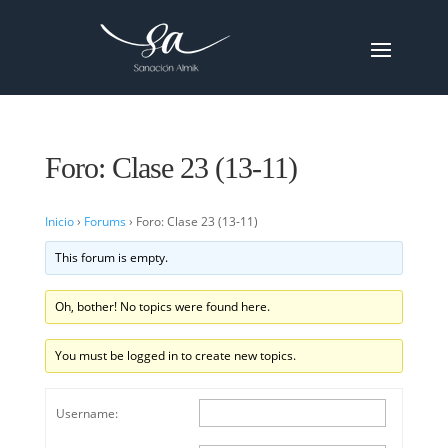
Foro: Clase 23 (13-11)
Inicio
›
Forums
›
Foro: Clase 23 (13-11)
This forum is empty.
Oh, bother! No topics were found here.
You must be logged in to create new topics.
Username: