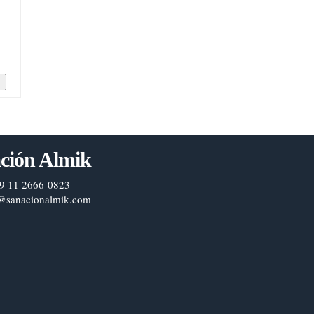
n
ción Almik
9 11 2666-0823
@sanacionalmik.com