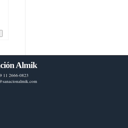
n
ción Almik
9 11 2666-0823
@sanacionalmik.com