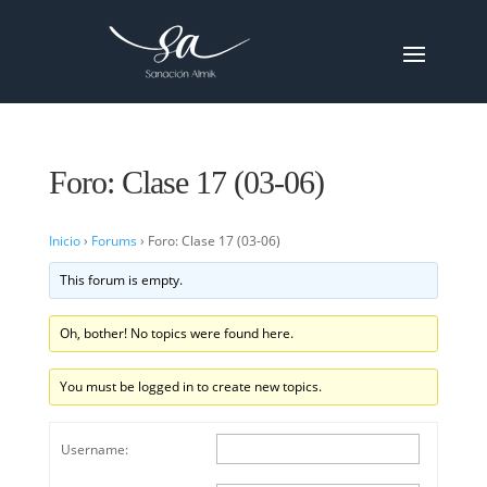
Foro: Clase 17 (03-06)
Inicio
›
Forums
›
Foro: Clase 17 (03-06)
This forum is empty.
Oh, bother! No topics were found here.
You must be logged in to create new topics.
Username: