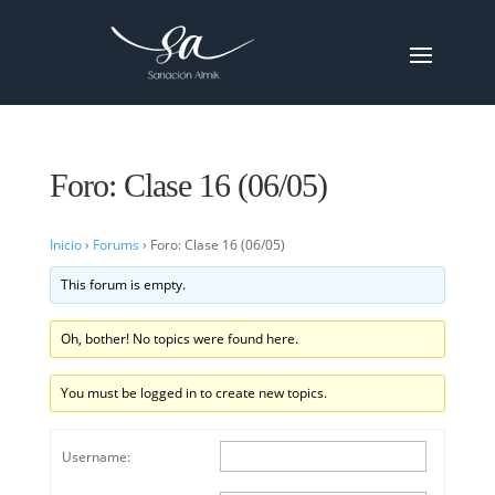
Foro: Clase 16 (06/05)
Inicio
›
Forums
›
Foro: Clase 16 (06/05)
This forum is empty.
Oh, bother! No topics were found here.
You must be logged in to create new topics.
Username: