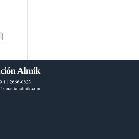
n
ción Almik
9 11 2666-0823
@sanacionalmik.com