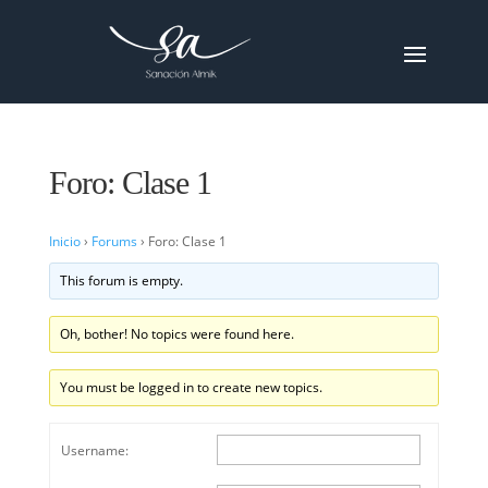
Foro: Clase 1
Inicio
›
Forums
›
Foro: Clase 1
This forum is empty.
Oh, bother! No topics were found here.
You must be logged in to create new topics.
Username: