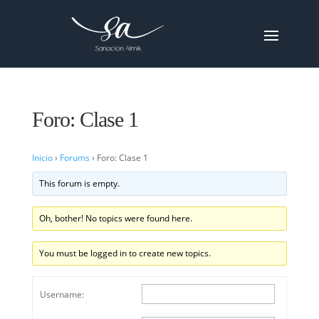
Foro: Clase 1
Inicio
›
Forums
›
Foro: Clase 1
This forum is empty.
Oh, bother! No topics were found here.
You must be logged in to create new topics.
Username: