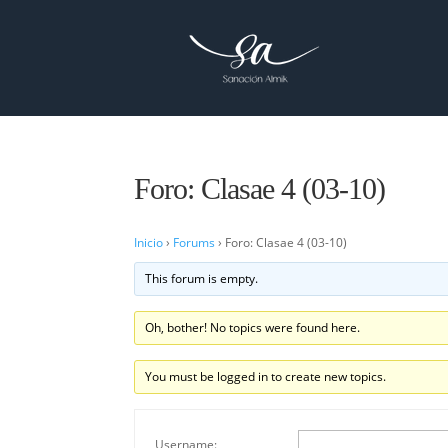
Foro: Clasae 4 (03-10)
Inicio
›
Forums
›
Foro: Clasae 4 (03-10)
This forum is empty.
Oh, bother! No topics were found here.
You must be logged in to create new topics.
Username: