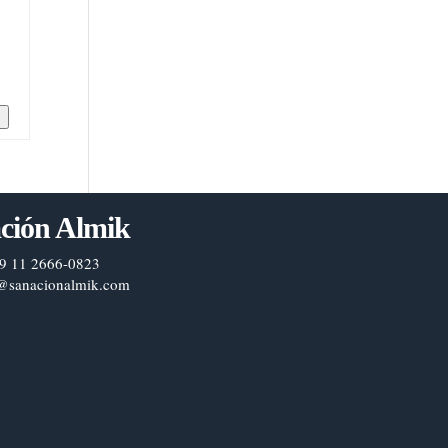
n
ción Almik
9 11 2666-0823
@sanacionalmik.com