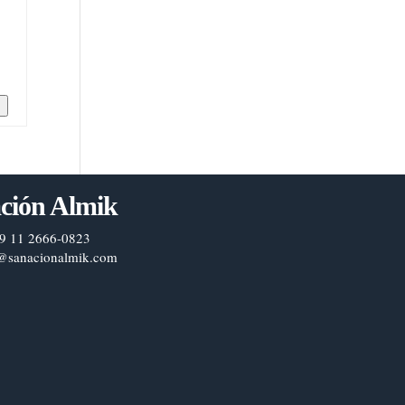
n
ción Almik
9 11 2666-0823
@sanacionalmik.com