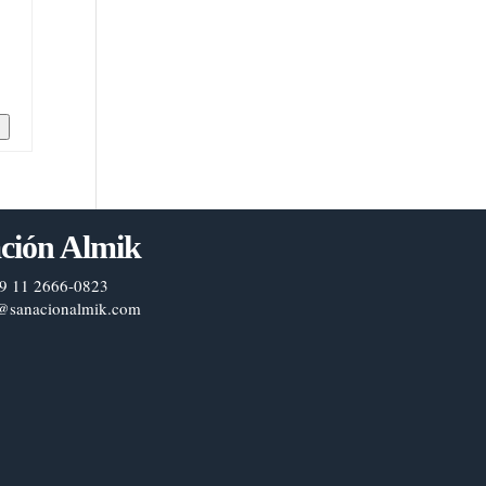
n
ción Almik
9 11 2666-0823
@sanacionalmik.com