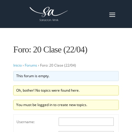
Foro: 20 Clase (22/04)
Inicio
›
Forums
›
Foro: 20 Clase (22/04)
This forum is empty.
Oh, bother! No topics were found here.
You must be logged in to create new topics.
Username: