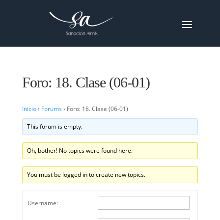
Foro: 18. Clase (06-01)
Inicio
›
Forums
›
Foro: 18. Clase (06-01)
This forum is empty.
Oh, bother! No topics were found here.
You must be logged in to create new topics.
Username: