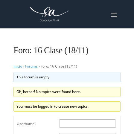
Foro: 16 Clase (18/11)
Inicio
›
Forums
›
Foro: 16 Clase (18/11)
This forum is empty.
Oh, bother! No topics were found here.
You must be logged in to create new topics.
Username: