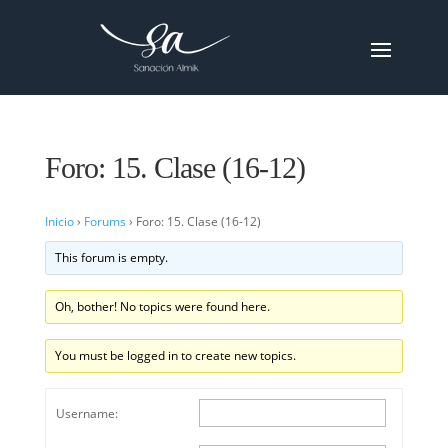
Foro: 15. Clase (16-12)
Inicio
›
Forums
›
Foro: 15. Clase (16-12)
This forum is empty.
Oh, bother! No topics were found here.
You must be logged in to create new topics.
Username: