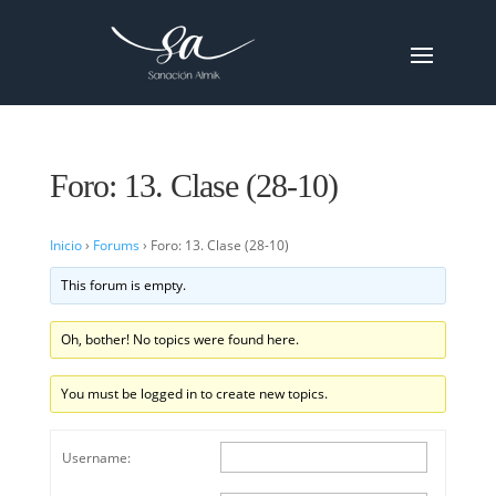
Foro: 13. Clase (28-10)
Inicio
›
Forums
›
Foro: 13. Clase (28-10)
This forum is empty.
Oh, bother! No topics were found here.
You must be logged in to create new topics.
Username: