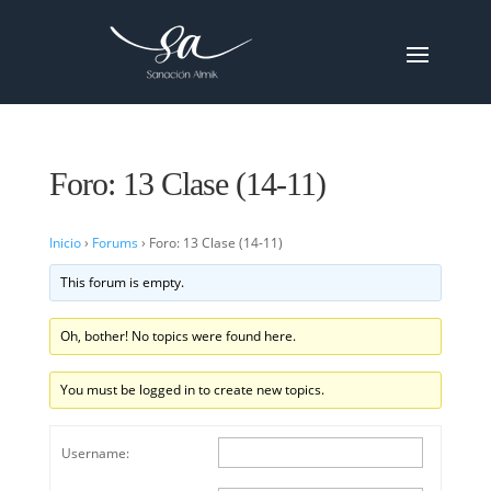
Foro: 13 Clase (14-11)
Inicio
›
Forums
›
Foro: 13 Clase (14-11)
This forum is empty.
Oh, bother! No topics were found here.
You must be logged in to create new topics.
Username: