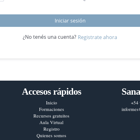
Iniciar sesión
¿No tenés una cuenta?
Registrate ahora
Accesos rápidos
Sana
Inicio
+54 
Formaciones
informes
Recursos gratuitos
Aula Virtual
Registro
Quienes somos